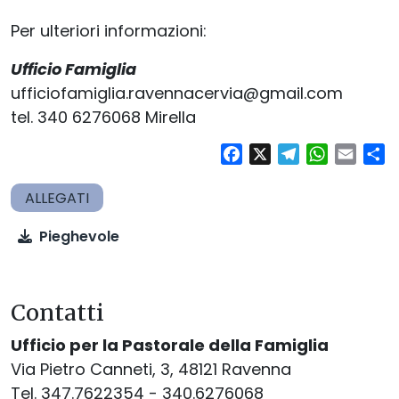
Per ulteriori informazioni:
Ufficio Famiglia
ufficiofamiglia.ravennacervia@gmail.com
tel. 340 6276068 Mirella
Facebook
X
Telegram
WhatsAp
Email
Co
Pieghevole
Contatti
Ufficio per la Pastorale della Famiglia
Via Pietro Canneti, 3, 48121 Ravenna
Tel. 347.7622354 - 340.6276068