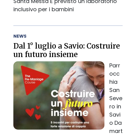
Santa Messa E previsto un laboratorio
inclusivo per i bambini
NEWS
Dal 1° luglio a Savio: Costruire
un futuro insieme
Parr
occ
hia
San
Seve
ro in
Savi
o Da
mart