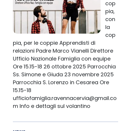
cop
pia,
con
la
cop
pia, per le coppie Apprendisti di
relazioni Padre Marco Vianelli Direttore
Ufficio Nazionale Famiglia con equipe
Ore 15.15-18 26 ottobre 2025 Parrocchia
Ss. Simone e Giuda 23 novembre 2025
Parrocchia S. Lorenzo in Cesarea Ore
15.15-18
ufficiofamiglia.ravennacervia@gmail.co
m Info e dettagli sul volantino