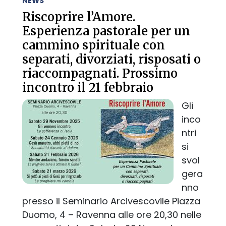
NEWS
Riscoprire l’Amore.
Esperienza pastorale per un
cammino spirituale con
separati, divorziati, risposati o
riaccompagnati. Prossimo
incontro il 21 febbraio
Gli
inco
ntri
si
svol
gera
nno
presso il Seminario Arcivescovile Piazza
Duomo, 4 – Ravenna alle ore 20,30 nelle