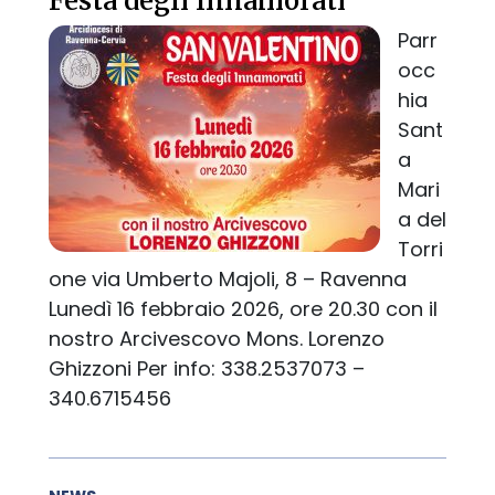
Festa degli Innamorati
Parr
occ
hia
Sant
a
Mari
a del
Torri
one via Umberto Majoli, 8 – Ravenna
Lunedì 16 febbraio 2026, ore 20.30 con il
nostro Arcivescovo Mons. Lorenzo
Ghizzoni Per info: 338.2537073 –
340.6715456