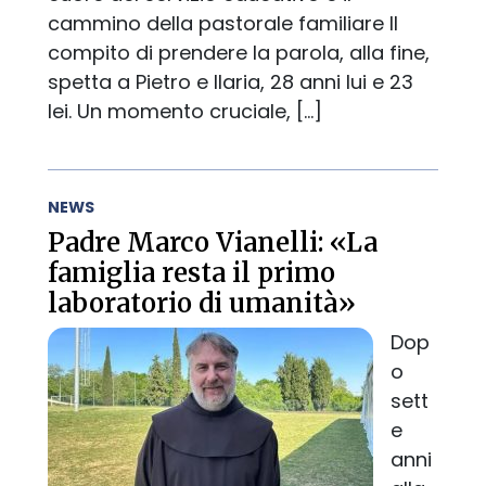
cammino della pastorale familiare Il
compito di prendere la parola, alla fine,
spetta a Pietro e Ilaria, 28 anni lui e 23
lei. Un momento cruciale, […]
NEWS
Padre Marco Vianelli: «La
famiglia resta il primo
laboratorio di umanità»
Dop
o
sett
e
anni