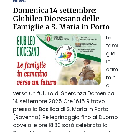
NEWS
Domenica 14 settembre:
Giubileo Diocesano delle
Famiglie a S. Maria in Porto
Le
fami
glie
in
cam
min
o
verso un futuro di Speranza Domenica
14 settembre 2025 Ore 16.15 Ritrovo
presso la Basilica di S. Maria in Porto
(Ravenna) Pellegrinaggio fino al Duomo
dove alle ore 18.30 sarà celebrata la