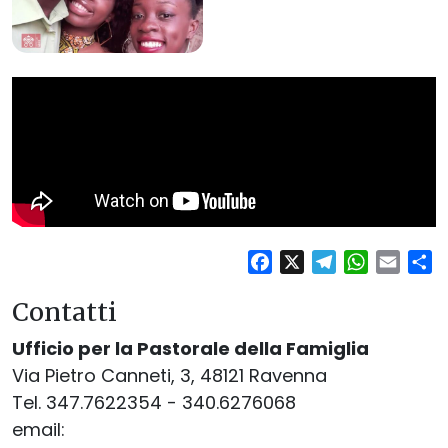
Facebook
X
Telegram
WhatsAp
Email
Co
Contatti
Ufficio per la Pastorale della Famiglia
Via Pietro Canneti, 3, 48121 Ravenna
Tel. 347.7622354 - 340.6276068
email: