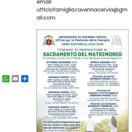
email:
ufficiofamiglia.ravennacervia@gm
ail.com
ok
Telegram
WhatsApp
Email
Condividi