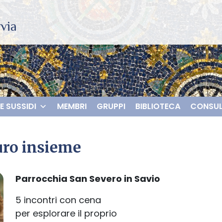
E SUSSIDI
MEMBRI
GRUPPI
BIBLIOTECA
CONSUL
turo insieme
Parrocchia San Severo in Savio
5 incontri con cena
per esplorare il proprio